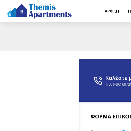
ΑΡΧΙΚΉ
Π
Καλέστε 
Τηλ: (+30) 697
ΦΌΡΜΑ ΕΠΙΚΟ