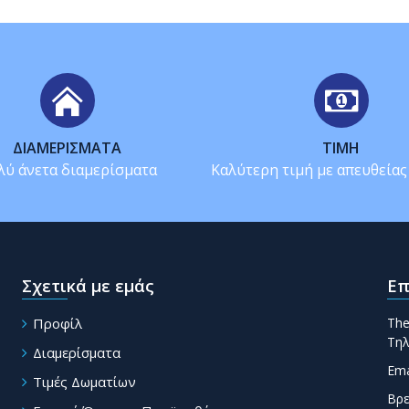
ΔΙΑΜΕΡΊΣΜΑΤΑ
ΤΙΜΉ
λύ άνετα διαμερίσματα
Καλύτερη τιμή με απευθεία
Σχετικά με εμάς
Επ
Προφίλ
The
Τηλ
Διαμερίσματα
Ema
Τιμές Δωματίων
Βρε