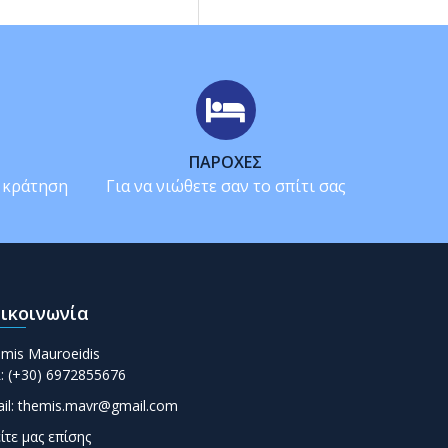
ΠΑΡΟΧΈΣ
ς κράτηση
Για να νιώθετε σαν το σπίτι σας
ικοινωνία
mis Mauroeidis
: (+30) 6972855676
il: themis.mavr@gmail.com
ίτε μας επίσης